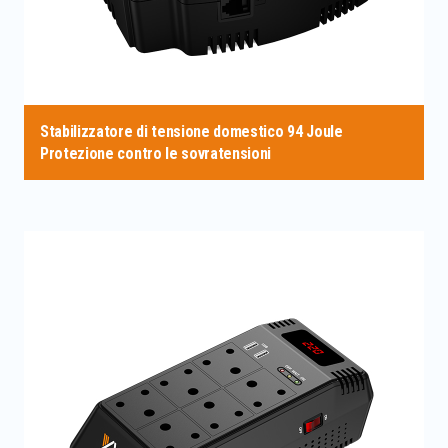
Stabilizzatore di tensione domestico 94 Joule
Protezione contro le sovratensioni