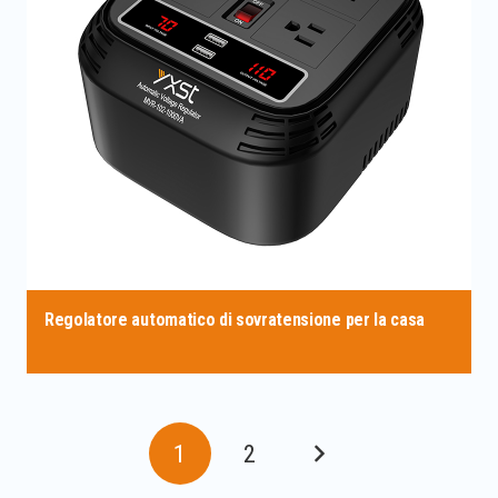
Regolatore automatico di sovratensione per la casa
1
2