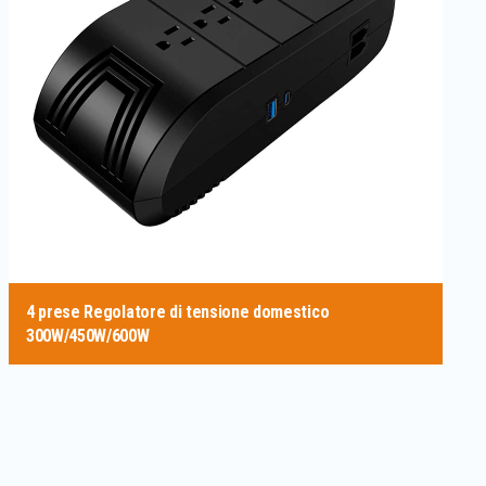
4 prese Regolatore di tensione domestico
300W/450W/600W