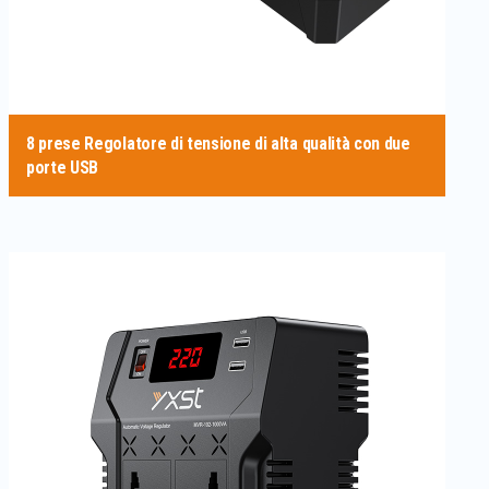
8 prese Regolatore di tensione di alta qualità con due
porte USB