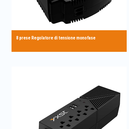
8 prese Regolatore di tensione monofase