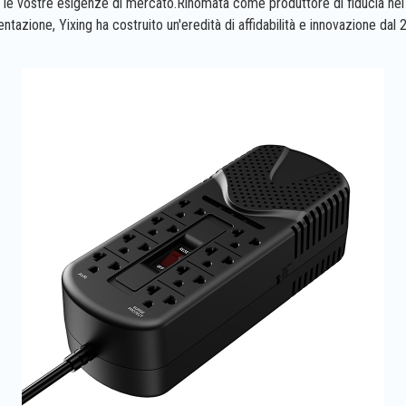
r le vostre esigenze di mercato.Rinomata come produttore di fiducia nel 
entazione, Yixing ha costruito un'eredità di affidabilità e innovazione dal 