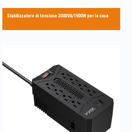
Stabilizzatore di tensione 3000VA/1500W per la casa