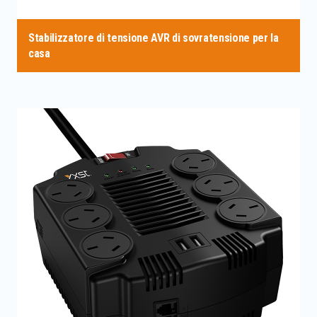
Stabilizzatore di tensione AVR di sovratensione per la
casa