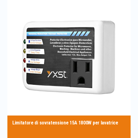
Limitatore di sovratensione 15A 1800W per lavatrice