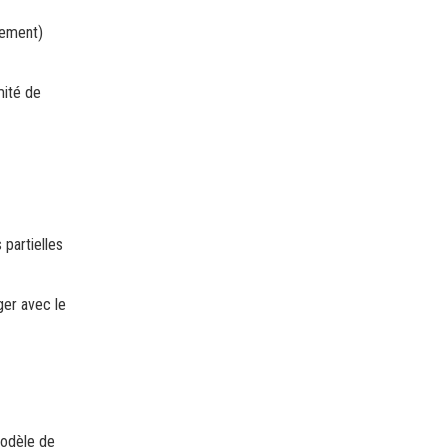
tement)
mité de
 partielles
ger avec le
modèle de