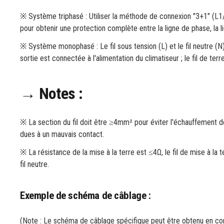
※ Système triphasé : Utiliser la méthode de connexion "3+1" 
pour obtenir une protection complète entre la ligne de phase, la li
※ Système monophasé : Le fil sous tension (L) et le fil neutre (
sortie est connectée à l'alimentation du climatiseur ; le fil de te
→ Notes :
※ La section du fil doit être ≥4mm² pour éviter l'échauffement de 
dues à un mauvais contact.
※ La résistance de la mise à la terre est ≤4Ω, le fil de mise à la 
fil neutre.
Exemple de schéma de câblage :
(Note : Le schéma de câblage spécifique peut être obtenu en cont