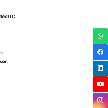
ommagées ;
de.
module