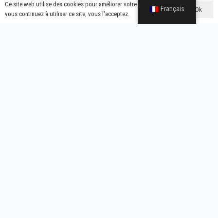
Ce site web utilise des cookies pour améliorer votre expérience. Si
Français
Ok
vous continuez à utiliser ce site, vous l'acceptez.
Que vous ayez besoin d'une puissance de sortie spécifique, d'un
facteur de forme unique ou d'une marque et d'un emballage
personnalisés, nous disposons de la flexibilité et de l'expertise
nécessaires pour répondre à vos besoins.