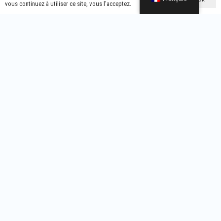
vous continuez à utiliser ce site, vous l'acceptez.
Catégories De Produits
Protecteur De Tension
Marché Latino-Américain Protecteur De Tension
Protecteur De Tension De Type Général
Home Protector With UK Plug
Régulateur De Tension
Contacts
Wenzhou Yixing Electronic Technology Co. Ltd.
info@yx-wz.com
+86-13738337797