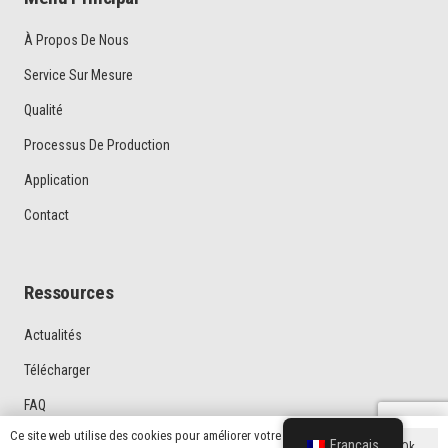
À Propos De Nous
Service Sur Mesure
Qualité
Processus De Production
Application
Contact
Ressources
Actualités
Télécharger
FAQ
Ce site web utilise des cookies pour améliorer votre expérience. Si
Vidéo
Français
Ok