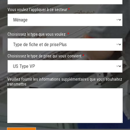
Vous voulez l'appliquer à ce secteur
*
Choisissez le type que vous voulez.
*
Choisissez le type de prise qui vous convient
*
à
Veuillez fournir les informations supplémentaires que vous souhaitez
q
transmettre.
u
e
*
C
h
o
i
s
i