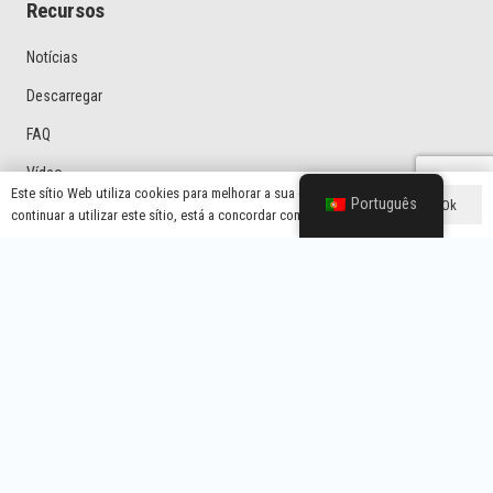
Recursos
Notícias
Descarregar
FAQ
Vídeo
Este sítio Web utiliza cookies para melhorar a sua experiência. Se
Português
Ok
continuar a utilizar este sítio, está a concordar com isso.
Categorias De Produtos
Protetor De Tensão
Mercado Latino-Americano Protetor De Tensão
Protetor De Tensão De Tipo Geral
Protetor Doméstico Com Ficha Do Reino Unido
Regulador De Tensão