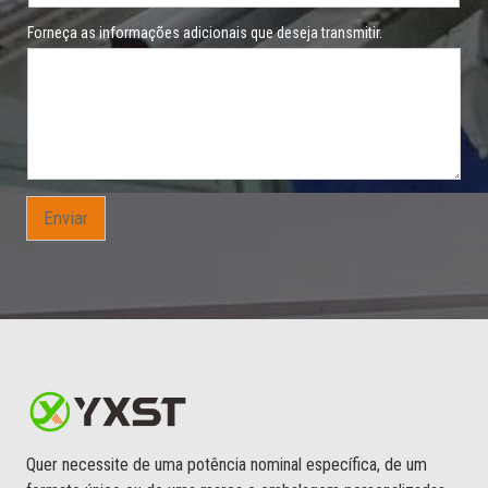
a
q
Forneça as informações adicionais que deseja transmitir.
u
e
Enviar
Quer necessite de uma potência nominal específica, de um