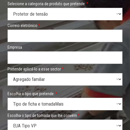
Selecione a categoria de produto que pretende.
*
Correio eletrónico
*
Empresa
Pretende aplicá-lo a esse sector
*
l
Escolha o tipo que pretende.
*
h
e
t
o
m
Escolha o tipo de tomada que lhe convém
*
a
d