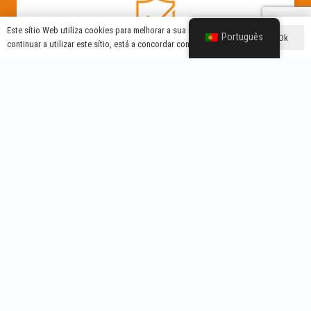
Este sítio Web utiliza cookies para melhorar a sua experiência. Se
Português
Ok
continuar a utilizar este sítio, está a concordar com isso.
Garantia de 1 ano
Se houver problemas de qualidade (não causados por
factores humanos ou utilização indevida) a partir da data
de transporte, forneceremos diretamente um novo lote
de produtos após confirmação. Se houver algum
problema de qualidade após 1 ano, forneceremos peças
sobressalentes electrónicas para substituição.
Suporte técnico profissional