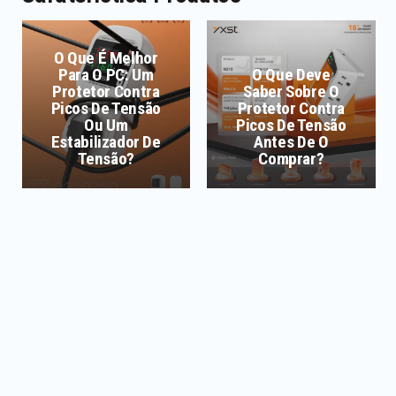
O Que Deve
O Eletricista
Saber Sobre O
Profissional
Protetor Contra
Explica O
Picos De Tensão
Regulador
Antes De O
Automático De
Comprar?
Tensão AC