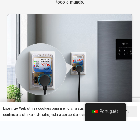
todo o mundo.
NOTÍCIAS SOBRE PROTECTORES DE TENSÃO
Este sítio Web utiliza cookies para melhorar a sua experiência. Se
Os Fabricantes De Protectores De Tensão
Português
Ok
continuar a utilizar este sítio, está a concordar com isso.
Para Frigoríficos Dizem O Que Causa As
Quedas De Tensão, As Altas Tensões E As
Baixas Tensões?