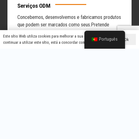
Serviços ODM
Concebemos, desenvolvemos e fabricamos produtos
que podem ser marcados como seus.
Pretende
lançar um produto sem investir em I&D de raiz.
Este sítio Web utiliza cookies para melhorar a sua experiência. Se
Português
Ok
continuar a utilizar este sítio, está a concordar com isso.
Conceção e desenvolvimento de produtos
Aproveite as nossas mais de 100 patentes
Função e aspeto personalizados
Soluções prontas para etiquetas brancas
Explorar soluções ODM