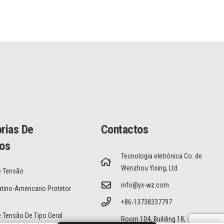
rias De
Contactos
os
Tecnologia eletrónica Co. de
Wenzhou Yixing, Ltd.
e Tensão
info@yx-wz.com
tino-Americano Protetor
+86-13738337797
e Tensão De Tipo Geral
Room 104, Building 18,