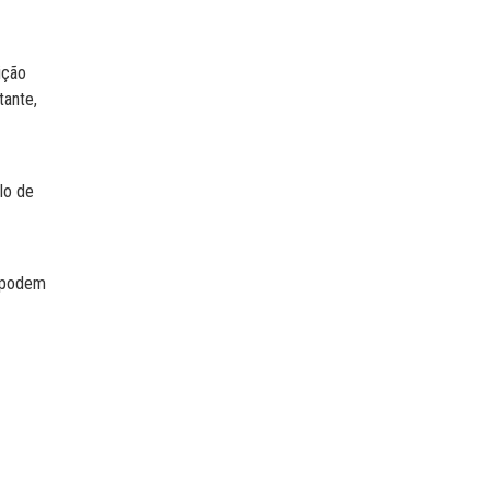
ição
tante,
lo de
s podem