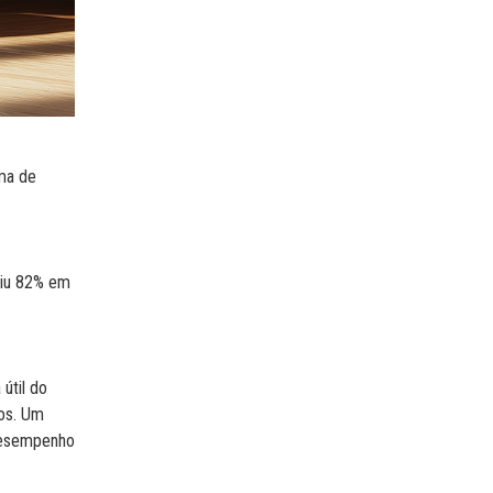
ema de
uiu 82% em
útil do
os. Um
 desempenho