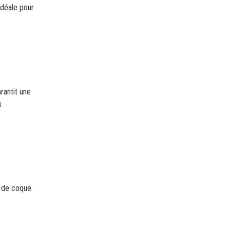
idéale pour
rantit une
s
 de coque.