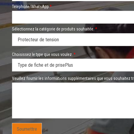
e
u
Téléphone/WhatsApp
*
r
N
o
m
Sélectionnez la catégorie de produits souhaitée.
*
s
u
p
p
l
Choisissez le type que vous voulez.
*
é
m
e
n
t
Veuillez fournir les informations supplémentaires que vous souhaitez t
a
i
r
e
s
Soumettre