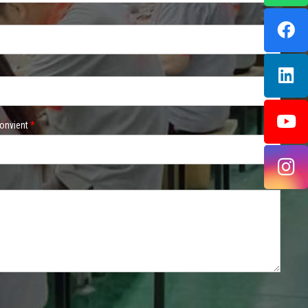
*
convient
*