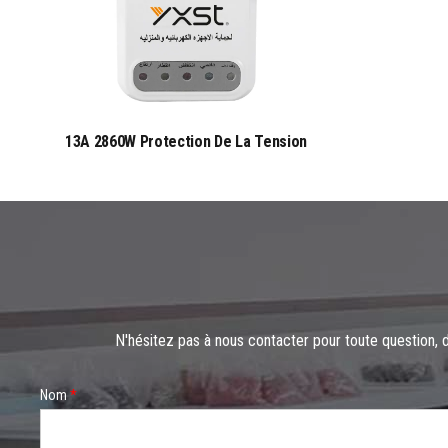
13A 2860W Protection De La Tension
N'hésitez pas à nous contacter pour toute question, d
s
Nom
*
e
c
t