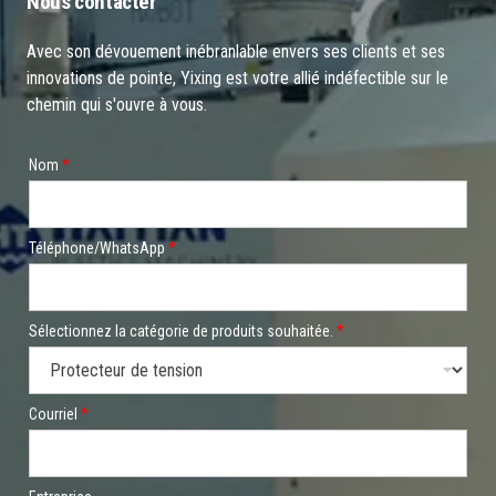
Nous contacter
Avec son dévouement inébranlable envers ses clients et ses
innovations de pointe, Yixing est votre allié indéfectible sur le
chemin qui s'ouvre à vous.
E
Nom
*
n
t
r
e
p
Téléphone/WhatsApp
*
r
i
s
e
Sélectionnez la catégorie de produits souhaitée.
*
*
s
e
c
Courriel
*
t
e
u
r