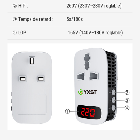
② HIP :
260V (230V~280V réglable)
③ Temps de retard :
5s/180s
④ LOP :
165V (140V~180V réglable)