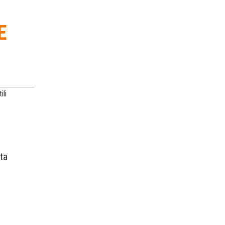
E
ili
ta