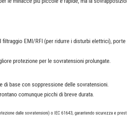
 per le minacce più piccole e rapide, ma la sovrapposizi
ltraggio EMI/RFI (per ridurre i disturbi elettrici), porte
gliore protezione per le sovratensioni prolungate.
te di base con soppressione delle sovratensioni.
frontano comunque picchi di breve durata.
ezione dalle sovratensioni) o IEC 61643, garantendo sicurezza e presta