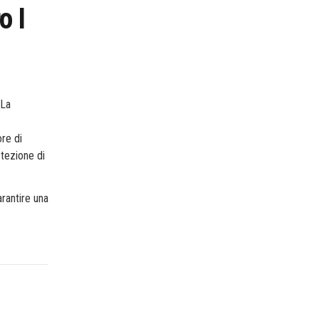
o I
 La
ore di
otezione di
arantire una