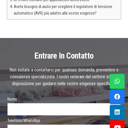
Avete bisogno di aiuto per scegliere il regolatore di tensione
automatico (AVR) più adatto alle vostre esigenze?
Entrare In Contatto
Non esitate a contattarci per qualsiasi domanda, preventivo o
consulenza specializzata. I nostri veterani del settore sono a
disposizione per guidarvi nelle vostre esigenze specifiche.
i
Nome
*
l
T
e
l
e
Telefono/WhatsApp
*
f