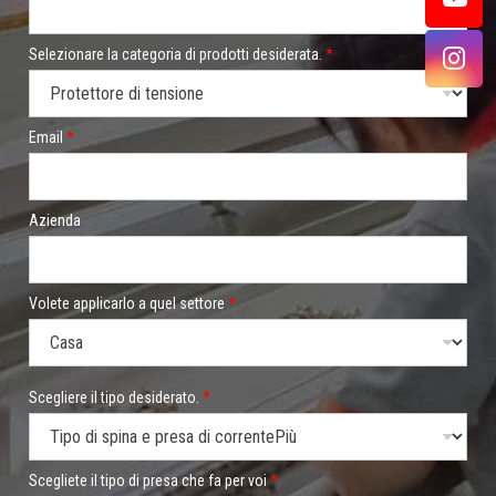
o
n
o
Selezionare la categoria di prodotti desiderata.
*
/
W
h
a
Email
*
t
s
A
p
p
Azienda
*
Volete applicarlo a quel settore
*
Scegliere il tipo desiderato.
*
Scegliete il tipo di presa che fa per voi
*