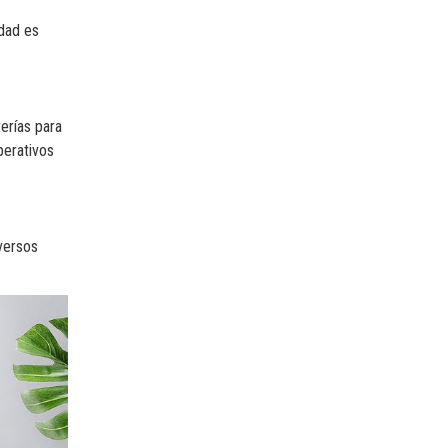
idad es
erías para
perativos
iversos