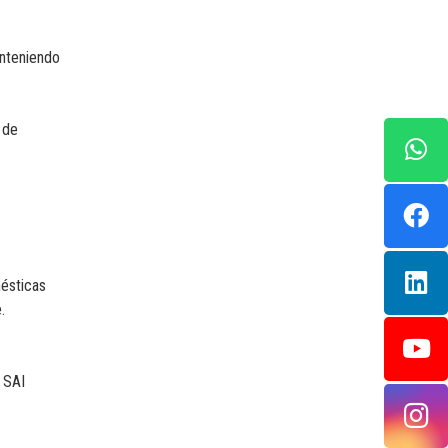
anteniendo
 de
mésticas
.
 SAI