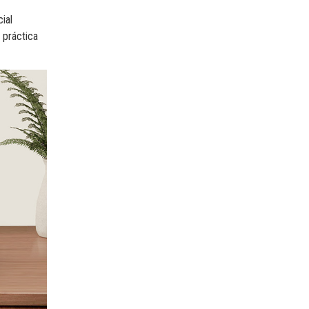
ial
 práctica