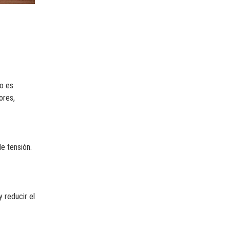
to es
ores,
e tensión.
 reducir el