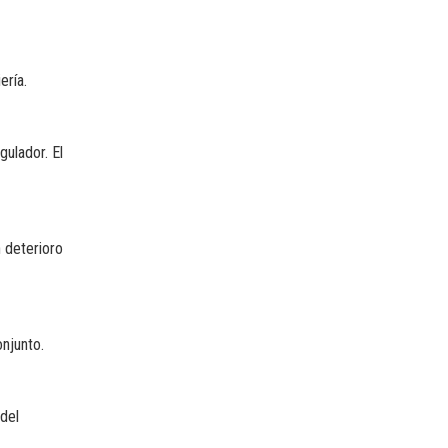
ería.
gulador. El
n deterioro
onjunto.
 del