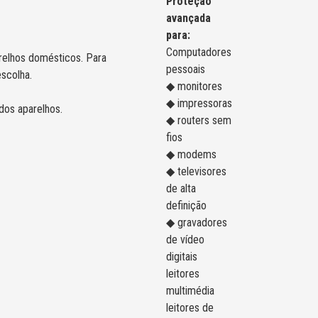
Proteção
avançada
para:
Computadores
arelhos domésticos. Para
pessoais
scolha.
◆ monitores
◆ impressoras
dos aparelhos.
◆ routers sem
fios
◆ modems
◆ televisores
de alta
definição
◆ gravadores
de vídeo
digitais
leitores
multimédia
leitores de