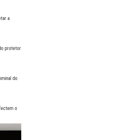
tar a
do protetor
ominal do
afectem o