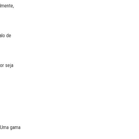
lmente,
alo de
or seja
r. Uma gama