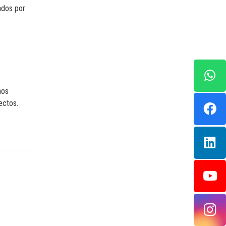
ados por
nos
ectos.