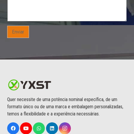
C
o
r
r
e
i
Enviar
o
Quer necessite de uma potência nominal específica, de um
formato único ou de uma marca e embalagem personalizadas,
temos a flexibilidade e a experiência necessárias.