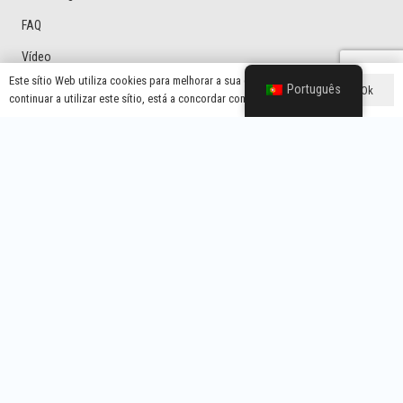
FAQ
Vídeo
Este sítio Web utiliza cookies para melhorar a sua experiência. Se
Português
Ok
continuar a utilizar este sítio, está a concordar com isso.
Categorias De Produtos
Protetor De Tensão
Mercado Latino-Americano Protetor De Tensão
Protetor De Tensão De Tipo Geral
Protetor Doméstico Com Ficha Do Reino Unido
Regulador De Tensão
Contactos
Tecnologia eletrónica Co. de Wenzhou Yixing, Ltd.