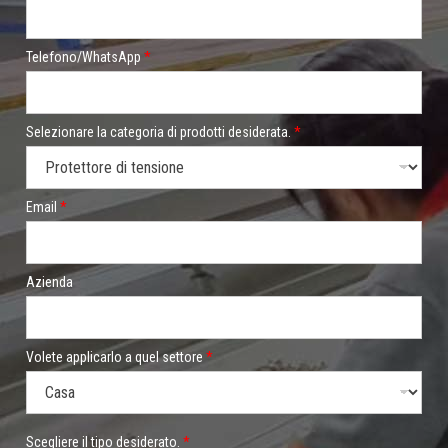
t
e
g
o
Telefono/WhatsApp
*
r
i
a
*
Selezionare la categoria di prodotti desiderata.
*
f
a
Email
*
Azienda
Volete applicarlo a quel settore
*
Scegliere il tipo desiderato.
*