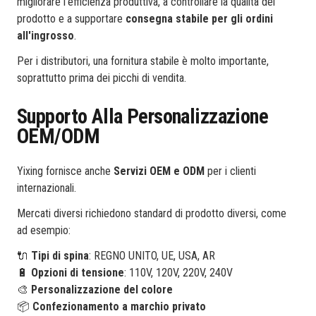
migliorare l'efficienza produttiva, a controllare la qualità del
prodotto e a supportare
consegna stabile per gli ordini
all'ingrosso
.
Per i distributori, una fornitura stabile è molto importante,
soprattutto prima dei picchi di vendita.
Supporto Alla Personalizzazione
OEM/ODM
Yixing fornisce anche
Servizi OEM e ODM
per i clienti
internazionali.
Mercati diversi richiedono standard di prodotto diversi, come
ad esempio:
🔌
Tipi di spina
: REGNO UNITO, UE, USA, AR
🔋
Opzioni di tensione
: 110V, 120V, 220V, 240V
🎨
Personalizzazione del colore
📦
Confezionamento a marchio privato