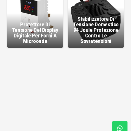
Stabilizzatore Di
Protettore Di
Tensione Domestico
Tensione Del Display
94 Joule Protezione
Digitale Per Forni A
Contro Le
Microonde
Sovratensioni