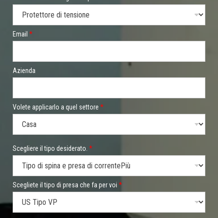
Email
*
Azienda
Volete applicarlo a quel settore
*
v
Scegliere il tipo desiderato.
*
o
i
*
E
m
Scegliete il tipo di presa che fa per voi
*
a
i
l