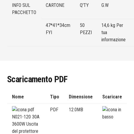
INFO SUL
CARTONE
Q'TY
G.W
PACCHETTO
47*41*34cm
50
14,6 kg Per
FYI
PEZZI
tua
informazione
Scaricamento PDF
Nome
Tipo
Dimensione
Scaricare
PDF
12.0MB
N021-120 30A
3600W Uscita
del protettore