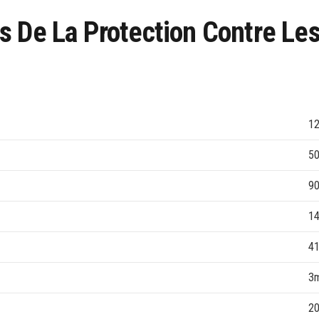
 De La Protection Contre Les
1
5
9
1
41
3m
2