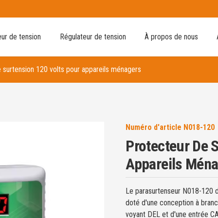
ur de tension
Régulateur de tension
À propos de nous
 surtension 120 volts pour appareils ménagers
Numéro d'article
N018-120
Protecteur De 
Appareils Mén
Le parasurtenseur N018-120 d
doté d'une conception à branch
voyant DEL et d'une entrée CA