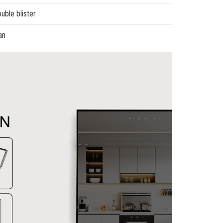
uble blister
an