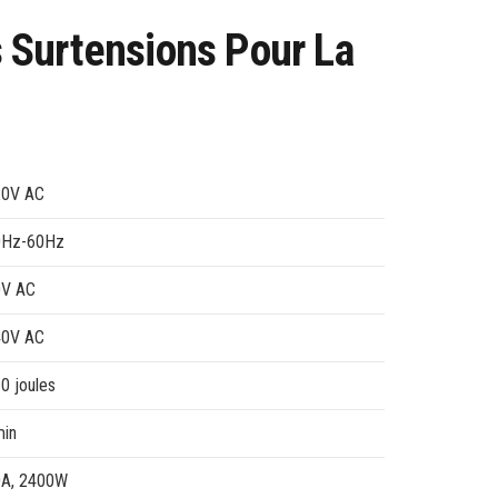
 Surtensions Pour La
20V AC
0Hz-60Hz
0V AC
40V AC
0 joules
in
0A, 2400W