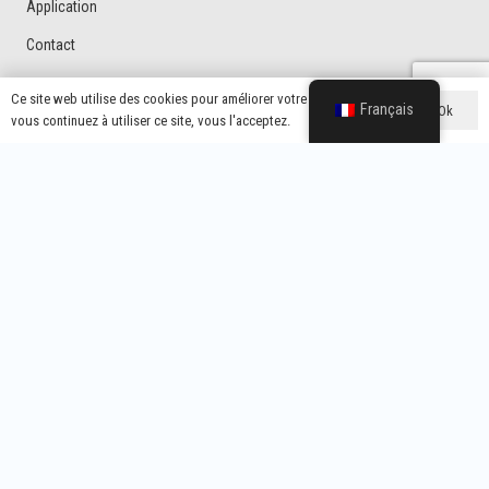
Application
Contact
Ce site web utilise des cookies pour améliorer votre expérience. Si
Français
Ok
vous continuez à utiliser ce site, vous l'acceptez.
Ressources
Actualités
Télécharger
FAQ
Vidéo
Catégories De Produits
Protecteur De Tension
Marché Latino-Américain Protecteur De Tension