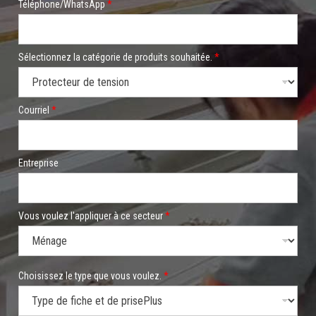
s
Téléphone/WhatsApp
*
i
s
s
e
Sélectionnez la catégorie de produits souhaitée.
*
z
v
o
u
Courriel
*
l
e
z
s
o
Entreprise
u
h
a
i
Vous voulez l'appliquer à ce secteur
*
t
e
z
Choisissez le type que vous voulez.
*