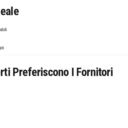
Reale
abili
ati
ti Preferiscono I Fornitori