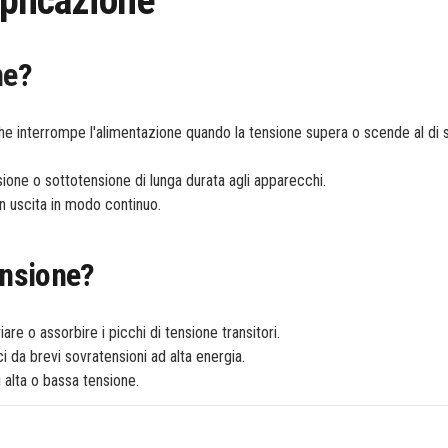
plicazione
ne
?
che interrompe l'alimentazione quando la tensione supera o scende al di s
sione o sottotensione di lunga durata agli apparecchi.
in uscita in modo continuo.
ensione?
re o assorbire i picchi di tensione transitori.
ici da brevi sovratensioni ad alta energia.
 alta o bassa tensione.