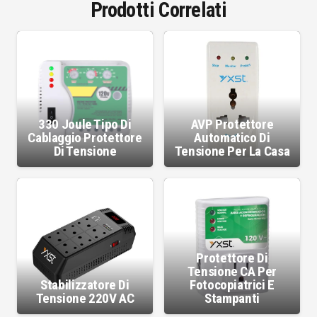
Prodotti Correlati
330 Joule Tipo Di
AVP Protettore
Cablaggio Protettore
Automatico Di
Di Tensione
Tensione Per La Casa
Protettore Di
Tensione CA Per
Stabilizzatore Di
Fotocopiatrici E
Tensione 220V AC
Stampanti