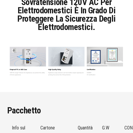
Sovratensione 120V AC Per
Elettrodomestici È In Grado Di
Proteggere La Sicurezza Degli
Elettrodomestici.
Pacchetto
Info sul
Cartone
Quantità
G.W
CON