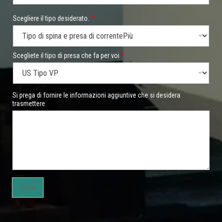
t
Scegliere il tipo desiderato.
*
i
p
o
p
r
Scegliete il tipo di presa che fa per voi
*
o
d
o
t
Si prega di fornire le informazioni aggiuntive che si desidera
t
trasmettere.
i
c
a
t
e
g
o
r
i
a
Invia