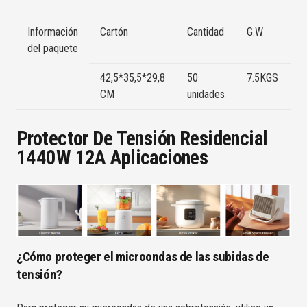
Información
Cartón
Cantidad
G.W
P
del paquete
I
42,5*35,5*29,8
50
7.5KGS
A
CM
unidades
Protector De Tensión Residencial
1440W 12A Aplicaciones
¿Cómo proteger el microondas de las subidas de
tensión?