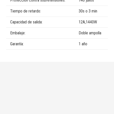
Protección contra sobretensiones:
140 julios
Tiempo de retardo:
30s o 3 min
Capacidad de salida:
12A,1440W
Embalaje:
Doble ampolla
Garantía:
1 año