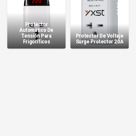
Protector
Automático De
Tensión Para
Protector De Voltaje
Frigoríficos
Surge Protector 20A