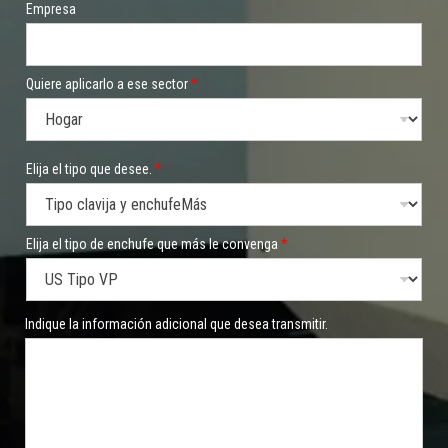
Empresa
Quiere aplicarlo a ese sector
*
*
Elija el tipo que desee.
*
N
o
m
b
r
Elija el tipo de enchufe que más le convenga
*
e
t
i
p
Indique la información adicional que desea transmitir.
o