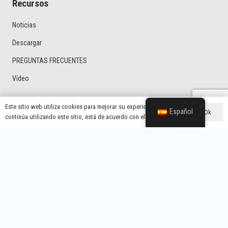
Recursos
Noticias
Descargar
PREGUNTAS FRECUENTES
Vídeo
Este sitio web utiliza cookies para mejorar su experiencia. Si
Español
Ok
Categorías De Productos
continúa utilizando este sitio, está de acuerdo con ello.
Protector De Tensión
Protector De Tensión Para El Mercado Latinoamericano
Protector De Tensión De Tipo General
Protector Doméstico Con Enchufe Británico
Regulador De Tensión