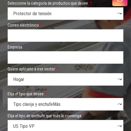
Seleccione la categoría de productos que desee.
*
Correo electrónico
*
Empresa
Quiere aplicarlo a ese sector
*
Y
Elija el tipo que desee.
*
o
u
l
e
e
Elija el tipo de enchufe que más le convenga
*
l