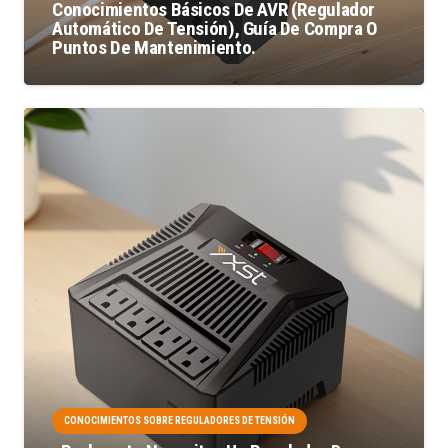
Conocimientos Básicos De AVR (regulador
Automático De Tensión), Guía De Compra O
Puntos De Mantenimiento.
CONOCIMIENTOS SOBRE REGULADORES DE TENSIÓN