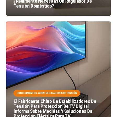
¿Realmente Necesitas Un Regulador De
Tensión Doméstico?
CONOCIMIENTOS SOBRE REGULADORES DE TENSIÓN
El Fabricante Chino De Estabilizadores De
Tensión Para Protección De TV Digital
Informa Sobre Medidas Y Soluciones De
Protección Eléctrica Para TV