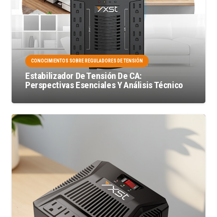
CONOCIMIENTOS SOBRE REGULADORES DE TENSIÓN
Estabilizador De Tensión De CA:
Perspectivas Esenciales Y Análisis Técnico