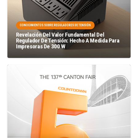
CONOCIMIENTOS SOBRE REGULADORES DE TENSIÓN
Revelación Del Valor Fundamental Del
Regulador De Tensión: Hecho A Medida Para
Impresoras De 300 W