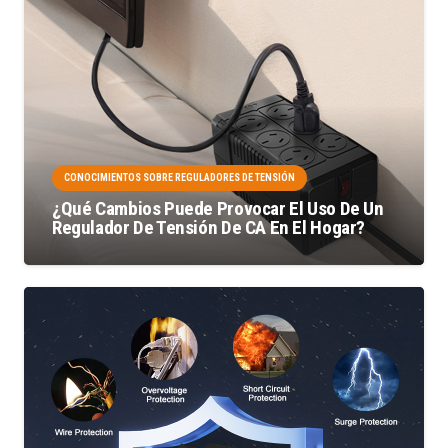
CONOCIMIENTOS SOBRE REGULADORES DE TENSIÓN
¿Qué Cambios Puede Provocar El Uso De Un
Regulador De Tensión De CA En El Hogar?