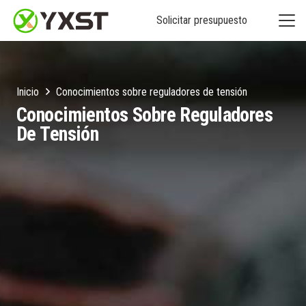
Solicitar presupuesto
Inicio
Conocimientos sobre reguladores de tensión
Conocimientos Sobre Reguladores
De Tensión