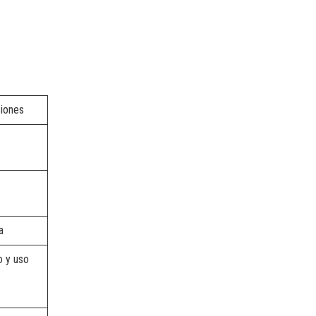
siones
a
o y uso