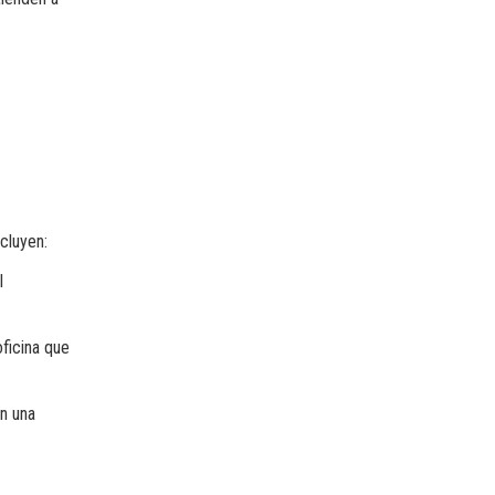
ncluyen:
l
ficina que
en una