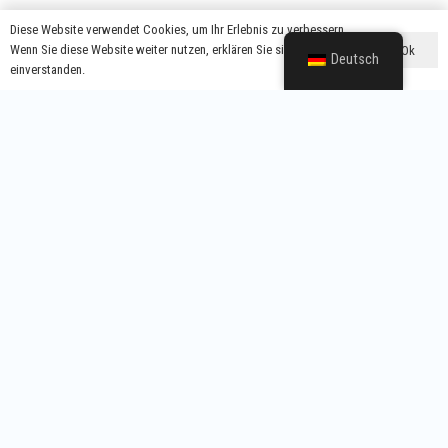
Diese Website verwendet Cookies, um Ihr Erlebnis zu verbessern.
Wenn Sie diese Website weiter nutzen, erklären Sie sich damit
Ok
Deutsch
einverstanden.
Ganz gleich, ob Sie eine bestimmte Ausgangsleistung, einen
einzigartigen Formfaktor oder eine individuelle Gestaltung und
Verpackung benötigen, wir verfügen über die Flexibilität und das
Fachwissen, um dies zu erfüllen.