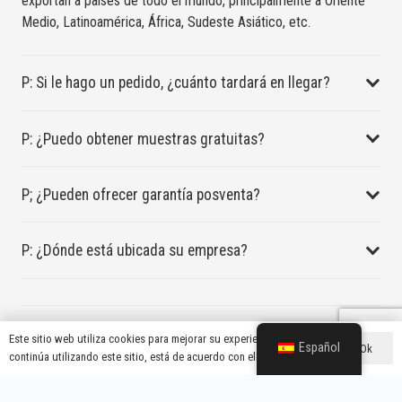
exportan a países de todo el mundo, principalmente a Oriente
Medio, Latinoamérica, África, Sudeste Asiático, etc.
P: Si le hago un pedido, ¿cuánto tardará en llegar?
P: ¿Puedo obtener muestras gratuitas?
P; ¿Pueden ofrecer garantía posventa?
P: ¿Dónde está ubicada su empresa?
P: ¿Cuántos años lleva su fábrica en funcionamiento?
Este sitio web utiliza cookies para mejorar su experiencia. Si
Español
Ok
continúa utilizando este sitio, está de acuerdo con ello.
Empezamos en 2007 y ahora tenemos más de 100 empleados