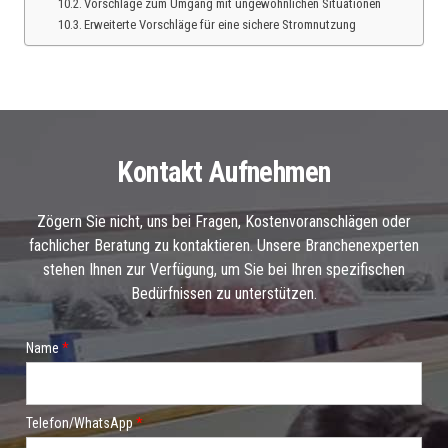
Vorschläge zum Umgang mit ungewöhnlichen Situationen
Erweiterte Vorschläge für eine sichere Stromnutzung
Kontakt Aufnehmen
Zögern Sie nicht, uns bei Fragen, Kostenvoranschlägen oder
fachlicher Beratung zu kontaktieren. Unsere Branchenexperten
stehen Ihnen zur Verfügung, um Sie bei Ihren spezifischen
Bedürfnissen zu unterstützen.
W
Name
*
ä
h
l
e
n
Telefon/WhatsApp
*
*