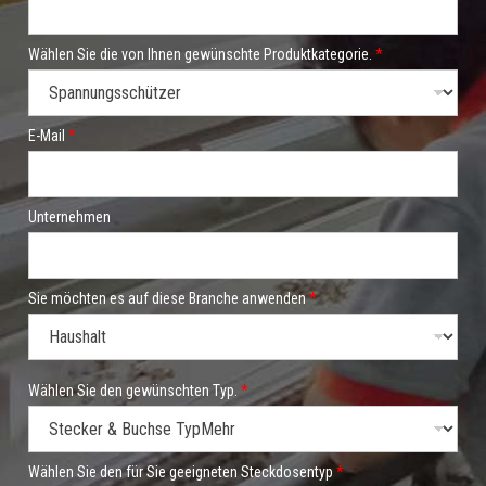
W
ä
h
Wählen Sie die von Ihnen gewünschte Produktkategorie.
*
l
e
n
g
E-Mail
*
e
e
i
g
n
Unternehmen
e
t
e
n
Sie möchten es auf diese Branche anwenden
*
Wählen Sie den gewünschten Typ.
*
Wählen Sie den für Sie geeigneten Steckdosentyp
*